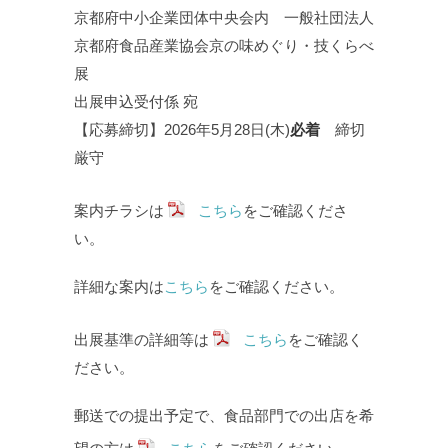
京都府中小企業団体中央会内 一般社団法人
京都府食品産業協会京の味めぐり・技くらべ
展
出展申込受付係 宛
【応募締切】2026年5月28日(木)
必着
締切
厳守
案内チラシは
こちら
をご確認くださ
い。
詳細な案内は
こちら
をご確認ください。
出展基準の詳細等は
こちら
をご確認く
ださい。
郵送での提出予定で、食品部門での出店を希