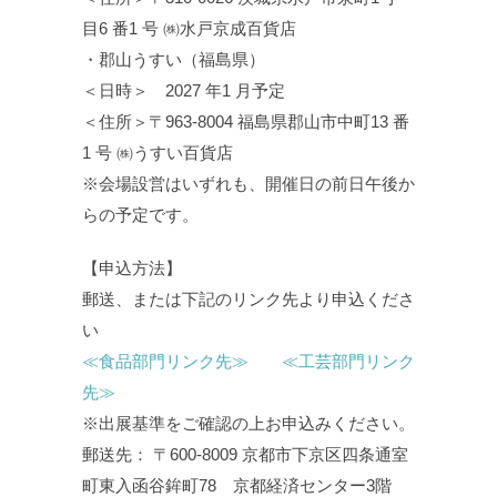
目6 番1 号 ㈱水戸京成百貨店
・郡山うすい（福島県）
＜日時＞ 2027 年1 月予定
＜住所＞〒963-8004 福島県郡山市中町13 番
1 号 ㈱うすい百貨店
※会場設営はいずれも、開催日の前日午後か
らの予定です。
【申込方法】
郵送、または下記のリンク先より申込くださ
い
≪食品部門リンク先≫
≪工芸部門リンク
先≫
※出展基準をご確認の上お申込みください。
郵送先： 〒600-8009 京都市下京区四条通室
町東入函谷鉾町78 京都経済センター3階