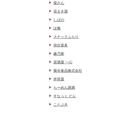
柴さん
花まき屋
しばの
ぽ庵
スナックふらり
弥次喜多
藤乃家
居酒屋 一心
菊水食品株式会社
井筒屋
らーめん跳満
すなっく どん
ことぶき