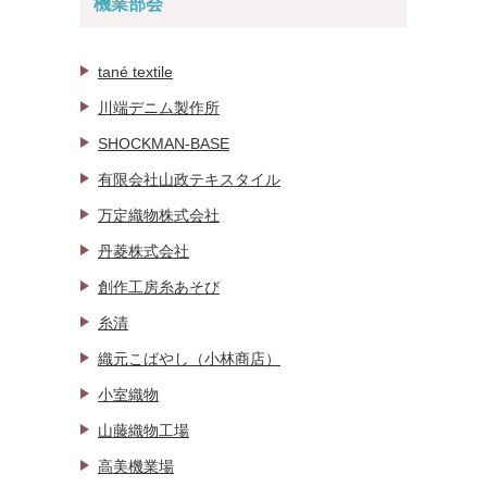
機業部会
tané textile
川端デニム製作所
SHOCKMAN-BASE
有限会社山政テキスタイル
万定織物株式会社
丹菱株式会社
創作工房糸あそび
糸清
織元こばやし（小林商店）
小室織物
山藤織物工場
高美機業場