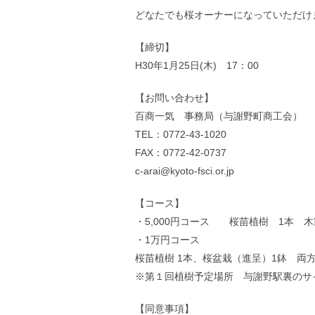
どなたでも桜オーナーになっていただけ
【締切】
H30年1月25日(木) 17：00
【お問い合わせ】
百商一気 事務局（与謝野町商工会）
TEL：0772-43-1020
FAX：0772-42-0737
c-arai@kyoto-fsci.or.jp
【コース】
・5,000円コース 桜苗植樹 1本 
・1万円コース
桜苗植樹 1本、桜盆栽（進呈）1鉢 両
※第１回植樹予定場所 与謝野駅裏のサ
【同意事項】