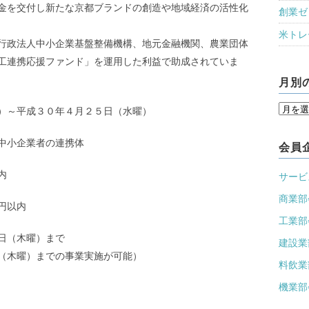
金を交付し新たな京都ブランドの創造や地域経済の活性化
創業ゼ
米トレ
行政法人中小企業基盤整備機構、地元金融機関、農業団体
工連携応援ファンド」を運用した利益で助成されていま
月別
）～平成３０年４月２５日（水曜）
中小企業者の連携体
会員
内
サービス
商業部会
円以内
工業部会
日（木曜）まで
建設業部
（木曜）までの事業実施が可能）
料飲業部
機業部会