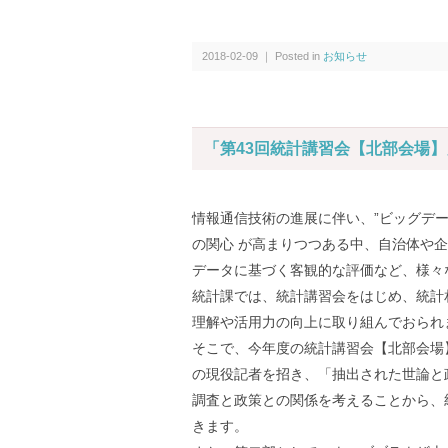
2018-02-09 ｜ Posted in
お知らせ
「第43回統計講習会【北部会場
情報通信技術の進展に伴い、”ビッグデ
の関心 が高まりつつある中、自治体や
データに基づく客観的な評価など、様々
統計課では、統計講習会をはじめ、統計
理解や活用力の向上に取り組んでおられ
そこで、今年度の統計講習会【北部会場
の現役記者を招き、「抽出された世論と
調査と政策との関係を考えることから、
きます。