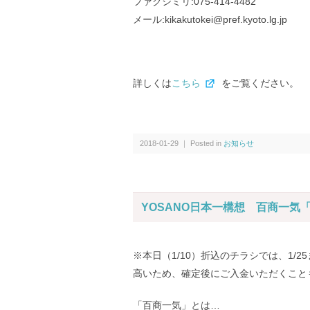
ファクシミリ:075-414-4482
メール:kikakutokei@pref.kyoto.lg.jp
詳しくは
こちら
をご覧ください。
2018-01-29 ｜ Posted in
お知らせ
YOSANO日本一構想 百商一
※本日（1/10）折込のチラシでは、1
高いため、確定後にご入金いただくこと
「百商一気」とは…