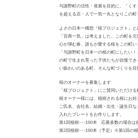
与謝野町の活性・発展を目的に、「くす
を超える店・人で一気一丸となりこの町
よさの日本一構想『桜プロジェクト』と
「百商一気」は考えました、この町を元
心が弾む春、誰もが愛する桜をこの町い
「与謝野町を日本一の桜の町にしたい！
の町で生まれ育った子供たちが自慢でき
い賑わいのある町。そんな町づくりを目
桜のオーナーを募集します
「桜プロジェクト」にご賛同いただける
桜オーナー様には、植樹される桜にお好
ご氏名、会社名、結婚・出生・誕生日な
入れたプレートをお作りします。
第1回植樹･･･100本 応募多数の場合
第2回植樹･･･100本（予定）※第1回