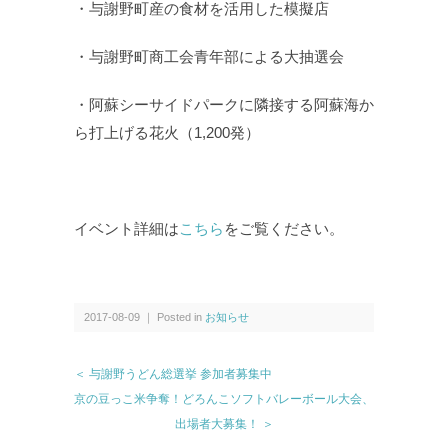
・与謝野町産の食材を活用した模擬店
・与謝野町商工会青年部による大抽選会
・阿蘇シーサイドパークに隣接する阿蘇海か
ら打上げる花火（1,200発）
イベント詳細は
こちら
をご覧ください。
2017-08-09 ｜ Posted in
お知らせ
＜ 与謝野うどん総選挙 参加者募集中
京の豆っこ米争奪！どろんこソフトバレーボール大会、
出場者大募集！ ＞