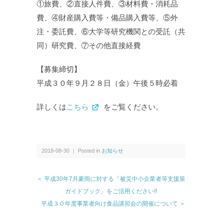
①旅費、②直接人件費、③材料費・消耗品
費、④財産購入費等・備品購入費等、⑤外
注・委託費、⑥大学等研究機関との受託（共
同）研究費、⑦その他直接経費
【募集締切】
平成３０年９月２８日（金）午後５時必着
詳しくは
こちら
をご覧ください。
2018-08-30 ｜ Posted in
お知らせ
＜ 平成30年7月豪雨に対する「被災中小企業者等支援策
ガイドブック」をご活用ください!!
平成３０年度事業者向け食品講習会の開催について ＞