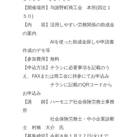
【開催場所】与謝野町商工会 本所(四辻１
５０)
【内 容】活用しやすい労務関係の助成金
の案内
AIを使った助成金探しや申請書
作成のデモ等
【参加費用】無料
【申込方法】チラシに必要事項を記載のう
え、FAXまたは商工会に持参にてお申込み
チラシに記載のQRコードから
お申込み
【講 師】ハーモニア社会保険労務士事務
所
社会保険労務士・中小企業診断
士 村橋 大介 氏
【募集締切】令和８年１月２７日(火)まで