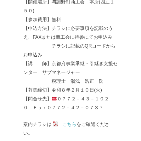
【開催場所】与謝野町商工会 本所(四辻１
５０)
【参加費用】無料
【申込方法】チラシに必要事項を記載のう
え、FAXまたは商工会に持参にてお申込み
チラシに記載のQRコードから
お申込み
【講 師】京都府事業承継・引継ぎ支援セ
ンター サブマネージャー
税理士 湯浅 浩正 氏
【募集締切】令和８年２月１０日(火)
【問合せ先】
０７７２－４３－１０２
０ Ｆａｘ０７７２－４２－０７３７
案内チラシは
こちら
をご確認くださ
い。